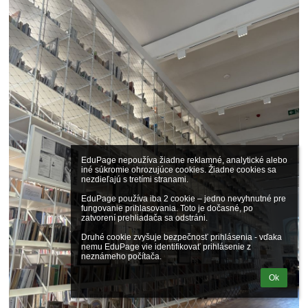
EduPage nepoužíva žiadne reklamné, analytické alebo 
iné súkromie ohrozujúce cookies. Žiadne cookies sa 
nezdieľajú s tretími stranami.

EduPage používa iba 2 cookie – jedno nevyhnutné pre 
fungovanie prihlasovania. Toto je dočasné, po 
zatvorení prehliadača sa odstráni.

Druhé cookie zvyšuje bezpečnosť prihlásenia - vďaka 
nemu EduPage vie identifikovať prihlásenie z 
neznámeho počítača.
Ok