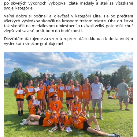
po skvelých výkonoch vybojovali zlaté medaily a stali sa víťazkami
svojej kategórie.
Veľmi dobre si počínali aj dievčatá v kategórii Elite. Tie po prečítaní
všetkých výsledkov skončili na krásnom treťom mieste. Obe družstvá
tak skončili na medailovom umiestnení a ukázali veľký potenciál, chuť
zlepšovať sa a sú prísľubom do budúcnosti.
Dievčatám ďakujeme za vzornú reprezentáciu klubu a k dosiahnutým
výsledkom srdečne gratulujeme!