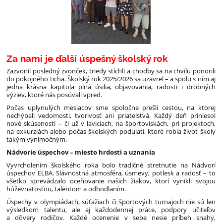
Za nami je ďalší úspešný školský rok
Zazvonil posledný zvonček, triedy stíchli a chodby sa na chvíľu ponorili
do pokojného ticha. Školský rok 2025/2026 sa uzavrel – a spolu s ním aj
jedna krásna kapitola plná úsilia, objavovania, radosti i drobných
výziev, ktoré nás posúvali vpred.
Počas uplynulých mesiacov sme spoločne prešli cestou, na ktorej
nechýbali vedomosti, tvorivosť ani priateľstvá. Každý deň priniesol
nové skúsenosti – či už v laviciach, na športoviskách, pri projektoch,
na exkurziách alebo počas školských podujatí, ktoré robia život školy
takým výnimočným.
Nádvorie úspechov – miesto hrdosti a uznania
Vyvrcholením školského roka bolo tradičné stretnutie na Nádvorí
úspechov ELBA. Slávnostná atmosféra, úsmevy, potlesk a radosť – to
všetko sprevádzalo oceňovanie našich žiakov, ktorí vynikli svojou
húževnatosťou, talentom a odhodlaním.
Úspechy v olympiádach, súťažiach či športových turnajoch nie sú len
výsledkom talentu, ale aj každodennej práce, podpory učiteľov
a dôvery rodičov. Každé ocenenie v sebe nesie príbeh snahy,