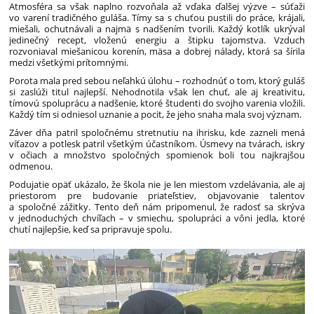
Atmosféra sa však naplno rozvoňala až vďaka ďalšej výzve – súťaži
vo varení tradičného guláša. Tímy sa s chuťou pustili do práce, krájali,
miešali, ochutnávali a najmä s nadšením tvorili. Každý kotlík ukrýval
jedinečný recept, vloženú energiu a štipku tajomstva. Vzduch
rozvoniaval miešanicou korenín, mäsa a dobrej nálady, ktorá sa šírila
medzi všetkými prítomnými.
Porota mala pred sebou neľahkú úlohu – rozhodnúť o tom, ktorý guláš
si zaslúži titul najlepší. Nehodnotila však len chuť, ale aj kreativitu,
tímovú spoluprácu a nadšenie, ktoré študenti do svojho varenia vložili.
Každý tím si odniesol uznanie a pocit, že jeho snaha mala svoj význam.
Záver dňa patril spoločnému stretnutiu na ihrisku, kde zazneli mená
víťazov a potlesk patril všetkým účastníkom. Úsmevy na tvárach, iskry
v očiach a množstvo spoločných spomienok boli tou najkrajšou
odmenou.
Podujatie opäť ukázalo, že škola nie je len miestom vzdelávania, ale aj
priestorom pre budovanie priateľstiev, objavovanie talentov
a spoločné zážitky. Tento deň nám pripomenul, že radosť sa skrýva
v jednoduchých chvíľach – v smiechu, spolupráci a vôni jedla, ktoré
chutí najlepšie, keď sa pripravuje spolu.