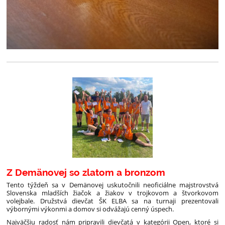
Z Demänovej so zlatom a bronzom
Tento týždeň sa v Demänovej uskutočnili neoficiálne majstrovstvá
Slovenska mladších žiačok a žiakov v trojkovom a štvorkovom
volejbale. Družstvá dievčat ŠK ELBA sa na turnaji prezentovali
výbornými výkonmi a domov si odvážajú cenný úspech.
Najväčšiu radosť nám pripravili dievčatá v kategórii Open, ktoré si