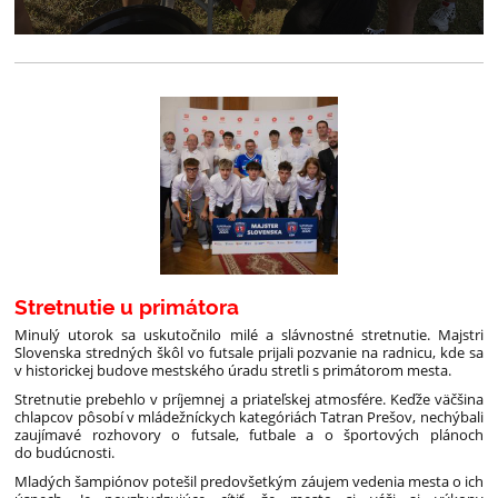
Stretnutie u primátora
Minulý utorok sa uskutočnilo milé a slávnostné stretnutie. Majstri
Slovenska stredných škôl vo futsale prijali pozvanie na radnicu, kde sa
v historickej budove mestského úradu stretli s primátorom mesta.
Stretnutie prebehlo v príjemnej a priateľskej atmosfére. Keďže väčšina
chlapcov pôsobí v mládežníckych kategóriách Tatran Prešov, nechýbali
zaujímavé rozhovory o futsale, futbale a o športových plánoch
do budúcnosti.
Mladých šampiónov potešil predovšetkým záujem vedenia mesta o ich