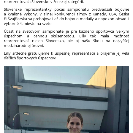
reprezentovala Slovensko v ženskej kategórii.
Slovenské reprezentantky počas šampionátu predvádzali bojovné
a kvalitné výkony. V silnej konkurencii tímov z Kanady, USA, Česka
či Švajčiarska sa prebojovali až do bojov o medaily a napokon obsadili
výborné 4. miesto na svete.
Účasť na svetovom šampionáte je pre každého športovca veľkým
úspechom a cennou skúsenosťou. Lilly tak mala možnosť
reprezentovať nielen Slovensko, ale aj našu školu na najvyššej
medzinárodnej úrovni.
Lilly srdečne gratulujeme k úspešnej reprezentácii a prajeme jej veľa
ďalších športových úspechov!