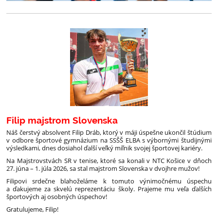
Filip majstrom Slovenska
Náš čerstvý absolvent Filip Dráb, ktorý v máji úspešne ukončil štúdium
v odbore športové gymnázium na SSŠŠ ELBA s výbornými študijnými
výsledkami, dnes dosiahol ďalší veľký míľnik svojej športovej kariéry.
Na Majstrovstvách SR v tenise, ktoré sa konali v NTC Košice v dňoch
27. júna – 1. júla 2026, sa stal majstrom Slovenska v dvojhre mužov!
Filipovi srdečne blahoželáme k tomuto výnimočnému úspechu
a ďakujeme za skvelú reprezentáciu školy. Prajeme mu veľa ďalších
športových aj osobných úspechov!
Gratulujeme, Filip!