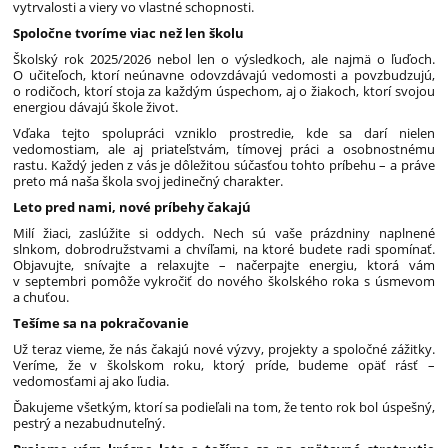
vytrvalosti a viery vo vlastné schopnosti.
Spoločne tvoríme viac než len školu
Školský rok 2025/2026 nebol len o výsledkoch, ale najmä o ľuďoch.
O učiteľoch, ktorí neúnavne odovzdávajú vedomosti a povzbudzujú,
o rodičoch, ktorí stoja za každým úspechom, aj o žiakoch, ktorí svojou
energiou dávajú škole život.
Vďaka tejto spolupráci vzniklo prostredie, kde sa darí nielen
vedomostiam, ale aj priateľstvám, tímovej práci a osobnostnému
rastu. Každý jeden z vás je dôležitou súčasťou tohto príbehu – a práve
preto má naša škola svoj jedinečný charakter.
Leto pred nami, nové príbehy čakajú
Milí žiaci, zaslúžite si oddych. Nech sú vaše prázdniny naplnené
slnkom, dobrodružstvami a chvíľami, na ktoré budete radi spomínať.
Objavujte, snívajte a relaxujte – načerpajte energiu, ktorá vám
v septembri pomôže vykročiť do nového školského roka s úsmevom
a chuťou.
Tešíme sa na pokračovanie
Už teraz vieme, že nás čakajú nové výzvy, projekty a spoločné zážitky.
Veríme, že v školskom roku, ktorý príde, budeme opäť rásť –
vedomosťami aj ako ľudia.
Ďakujeme všetkým, ktorí sa podieľali na tom, že tento rok bol úspešný,
pestrý a nezabudnuteľný.