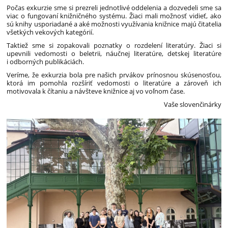
Počas exkurzie sme si prezreli jednotlivé oddelenia a dozvedeli sme sa
viac o fungovaní knižničného systému. Žiaci mali možnosť vidieť, ako
sú knihy usporiadané a aké možnosti využívania knižnice majú čitatelia
všetkých vekových kategórií.
Taktiež sme si zopakovali poznatky o rozdelení literatúry. Žiaci si
upevnili vedomosti o beletrii, náučnej literatúre, detskej literatúre
i odborných publikáciách.
Veríme, že exkurzia bola pre našich prvákov prínosnou skúsenosťou,
ktorá im pomohla rozšíriť vedomosti o literatúre a zároveň ich
motivovala k čítaniu a návšteve knižnice aj vo voľnom čase.
Vaše slovenčinárky