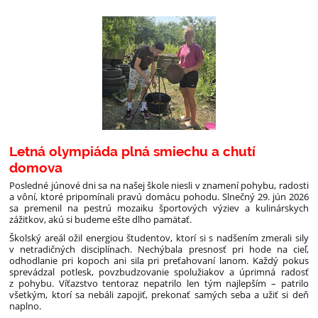
Letná olympiáda plná smiechu a chutí
domova
Posledné júnové dni sa na našej škole niesli v znamení pohybu, radosti
a vôní, ktoré pripomínali pravú domácu pohodu. Slnečný 29. jún 2026
sa premenil na pestrú mozaiku športových výziev a kulinárskych
zážitkov, akú si budeme ešte dlho pamätať.
Školský areál ožil energiou študentov, ktorí si s nadšením zmerali sily
v netradičných disciplínach. Nechýbala presnosť pri hode na cieľ,
odhodlanie pri kopoch ani sila pri preťahovaní lanom. Každý pokus
sprevádzal potlesk, povzbudzovanie spolužiakov a úprimná radosť
z pohybu. Víťazstvo tentoraz nepatrilo len tým najlepším – patrilo
všetkým, ktorí sa nebáli zapojiť, prekonať samých seba a užiť si deň
naplno.