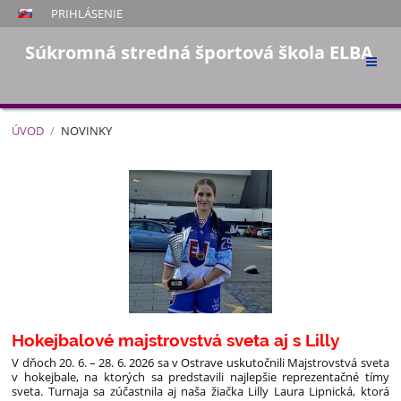
PRIHLÁSENIE
Súkromná stredná športová škola ELBA
ÚVOD
/
NOVINKY
Novinky
Hokejbalové majstrovstvá sveta aj s Lilly
V dňoch 20. 6. – 28. 6. 2026 sa v Ostrave uskutočnili Majstrovstvá sveta
v hokejbale, na ktorých sa predstavili najlepšie reprezentačné tímy
sveta. Turnaja sa zúčastnila aj naša žiačka Lilly Laura Lipnická, ktorá