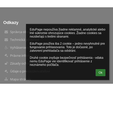
Odkazy
EduPage nepoužíva žiadne reklamné, analytické alebo 
Správca obsahu
iné súkromie ohrozujúce cookies. Žiadne cookies sa 
nezdieľajú s tretími stranami.

Technická podpora
EduPage používa iba 2 cookie – jedno nevyhnutné pre 
Vyhlásenie o prístupnosti
fungovanie prihlasovania. Toto je dočasné, po 
zatvorení prehliadača sa odstráni.

Právne informácie
Druhé cookie zvyšuje bezpečnosť prihlásenia - vďaka 
nemu EduPage vie identifikovať prihlásenie z 
Zásady ochrany osobných údajov
neznámeho počítača.
Údaje o prevádzkovateľovi
Ok
Mapa stránok
O škole
Kontakt
Novinky
Kontakty