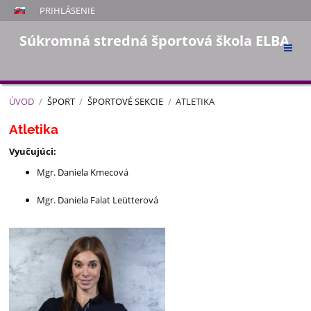
PRIHLÁSENIE
Súkromná stredná športová škola ELBA
ÚVOD
/
ŠPORT
/
ŠPORTOVÉ SEKCIE
/
ATLETIKA
Atletika
Atletika
Vyučujúci:
Mgr. Daniela Kmecová
Mgr. Daniela Falat Leütterová