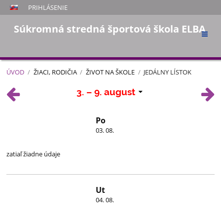
PRIHLÁSENIE
Súkromná stredná športová škola ELBA
ÚVOD
/
ŽIACI, RODIČIA
/
ŽIVOT NA ŠKOLE
/
JEDÁLNY LÍSTOK
Jedálny
3. – 9. august
lístok
Po
03. 08.
zatiaľ žiadne údaje
Ut
04. 08.