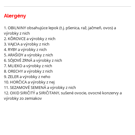
Alergény
1. OBILNINY obsahujúce lepok (t.j. pšenica, raž, jačmeň, ovos) a
výrobky z nich
2. KÔROVCE a výrobky z nich
3. VAJCIA a výrobky z nich
4. RYBY a výrobky z nich
5. ARAŠIDY a výrobky z nich
6. SÓJOVÉ ZRNÁ a výrobky z nich
7. MLIEKO a výrobky z nich
8. ORECHY a výrobky z nich
9. ZELER a výrobky z neho
10. HORČICA a výrobky z nej
11. SEZAMOVÉ SEMENÁ a výrobky z nich
12. OXID SIRIČITÝ a SIRIČITANY, sušené ovocie, ovocné konzervy a
výrobky zo zemiakov