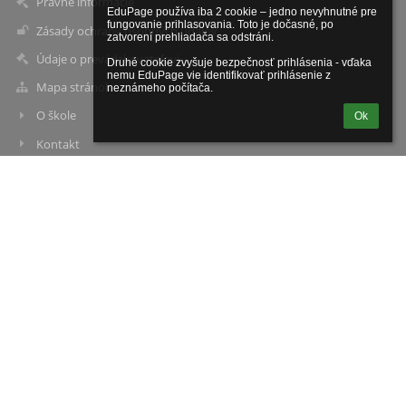
Právne informácie
EduPage používa iba 2 cookie – jedno nevyhnutné pre 
fungovanie prihlasovania. Toto je dočasné, po 
Zásady ochrany osobných údajov
zatvorení prehliadača sa odstráni.

Údaje o prevádzkovateľovi
Druhé cookie zvyšuje bezpečnosť prihlásenia - vďaka 
nemu EduPage vie identifikovať prihlásenie z 
Mapa stránok
neznámeho počítača.
O škole
Ok
Kontakt
Novinky
Kontakty
Súkromná stredná športová škola- ELBA, Smetanova 2, 080 05
Prešov
sportova@elbaci.sk
+421 940 603 999
Smetanova 2
080 05 Prešov
Slovakia
erika.petraskova@elbaci.sk