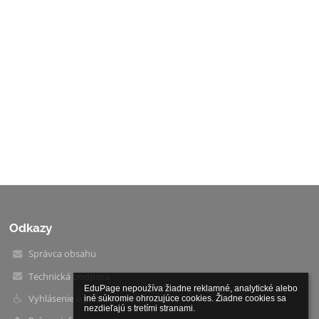
Odkazy
Správca obsahu
Technická podpora
EduPage nepoužíva žiadne reklamné, analytické alebo 
Vyhlásenie o prístupnosti
iné súkromie ohrozujúce cookies. Žiadne cookies sa 
nezdieľajú s tretími stranami.
