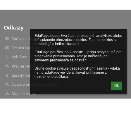
Odkazy
EduPage nepoužíva žiadne reklamné, analytické alebo 
Správca obsahu
iné súkromie ohrozujúce cookies. Žiadne cookies sa 
nezdieľajú s tretími stranami.

Technická podpora
EduPage používa iba 2 cookie – jedno nevyhnutné pre 
fungovanie prihlasovania. Toto je dočasné, po 
Vyhlásenie o prístupnosti
zatvorení prehliadača sa odstráni.

Právne informácie
Druhé cookie zvyšuje bezpečnosť prihlásenia - vďaka 
nemu EduPage vie identifikovať prihlásenie z 
Zásady ochrany osobných údajov
neznámeho počítača.
Údaje o prevádzkovateľovi
Ok
Mapa stránok
O škole
Kontakt
Novinky