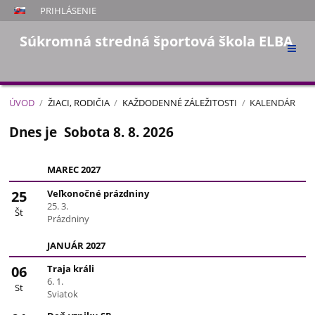
PRIHLÁSENIE
Súkromná stredná športová škola ELBA
ÚVOD
/
ŽIACI, RODIČIA
/
KAŽDODENNÉ ZÁLEŽITOSTI
/
KALENDÁR
Kalendár
Dnes je
Sobota 8. 8. 2026
MAREC 2027
25
Veľkonočné prázdniny
25. 3.
Št
Prázdniny
JANUÁR 2027
06
Traja králi
6. 1.
St
Sviatok