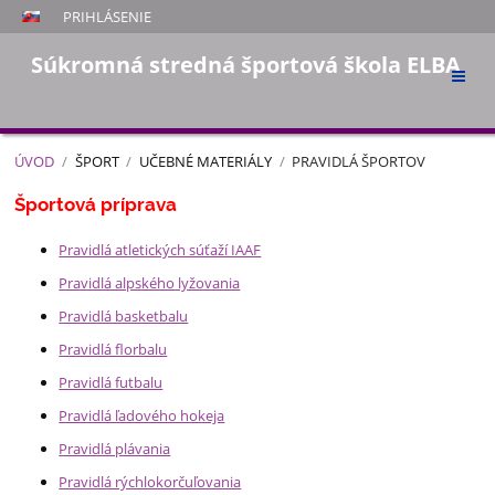
PRIHLÁSENIE
Súkromná stredná športová škola ELBA
ÚVOD
/
ŠPORT
/
UČEBNÉ MATERIÁLY
/
PRAVIDLÁ ŠPORTOV
Pravidlá
Športová príprava
športov
Pravidlá atletických súťaží IAAF
Pravidlá alpského lyžovania
Pravidlá basketbalu
Pravidlá florbalu
Pravidlá futbalu
Pravidlá ľadového hokeja
Pravidlá plávania
Pravidlá rýchlokorčuľovania