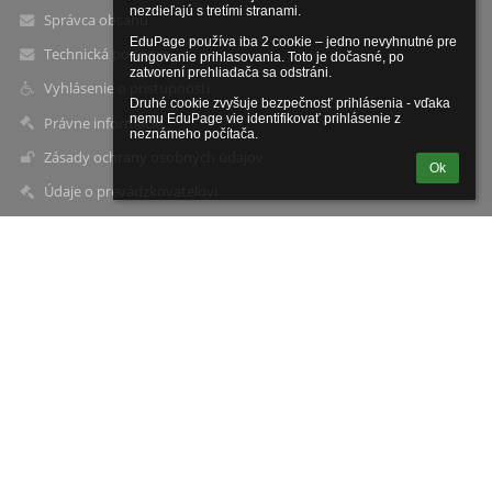
nezdieľajú s tretími stranami.

Správca obsahu
EduPage používa iba 2 cookie – jedno nevyhnutné pre 
Technická podpora
fungovanie prihlasovania. Toto je dočasné, po 
zatvorení prehliadača sa odstráni.

Vyhlásenie o prístupnosti
Druhé cookie zvyšuje bezpečnosť prihlásenia - vďaka 
nemu EduPage vie identifikovať prihlásenie z 
Právne informácie
neznámeho počítača.
Zásady ochrany osobných údajov
Ok
Údaje o prevádzkovateľovi
Mapa stránok
O škole
Kontakt
Novinky
Kontakty
Súkromná stredná športová škola- ELBA, Smetanova 2, 080 05
Prešov
sportova@elbaci.sk