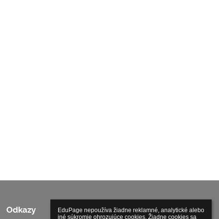
Odkazy
EduPage nepoužíva žiadne reklamné, analytické alebo 
iné súkromie ohrozujúce cookies. Žiadne cookies sa 