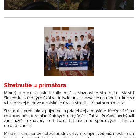
Stretnutie u primátora
Minulý utorok sa uskutočnilo milé a slávnostné stretnutie. Majstri
Slovenska stredných škôl vo futsale prijali pozvanie na radnicu, kde sa
v historickej budove mestského úradu stretli s primátorom mesta.
Stretnutie prebehlo v príjemnej a priateľskej atmosfére. Keďže väčšina
chlapcov pôsobí v mládežníckych kategóriách Tatran Prešov, nechýbali
zaujímavé rozhovory o futsale, futbale a o športových plánoch
do budúcnosti.
Mladých šampiónov potešil predovšetkým záujem vedenia mesta o ich