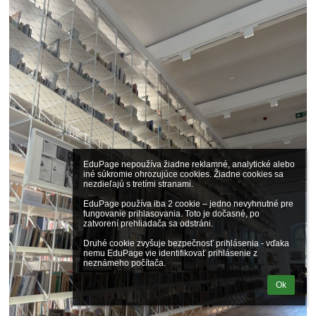
EduPage nepoužíva žiadne reklamné, analytické alebo 
iné súkromie ohrozujúce cookies. Žiadne cookies sa 
nezdieľajú s tretími stranami.

EduPage používa iba 2 cookie – jedno nevyhnutné pre 
fungovanie prihlasovania. Toto je dočasné, po 
zatvorení prehliadača sa odstráni.

Druhé cookie zvyšuje bezpečnosť prihlásenia - vďaka 
nemu EduPage vie identifikovať prihlásenie z 
neznámeho počítača.
Ok