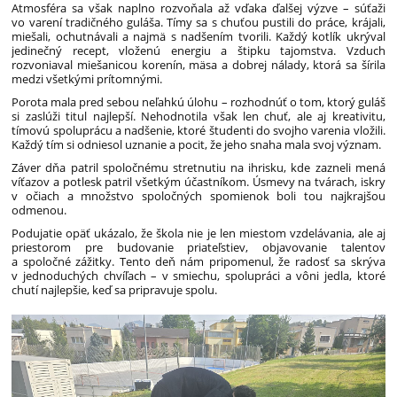
Atmosféra sa však naplno rozvoňala až vďaka ďalšej výzve – súťaži
vo varení tradičného guláša. Tímy sa s chuťou pustili do práce, krájali,
miešali, ochutnávali a najmä s nadšením tvorili. Každý kotlík ukrýval
jedinečný recept, vloženú energiu a štipku tajomstva. Vzduch
rozvoniaval miešanicou korenín, mäsa a dobrej nálady, ktorá sa šírila
medzi všetkými prítomnými.
Porota mala pred sebou neľahkú úlohu – rozhodnúť o tom, ktorý guláš
si zaslúži titul najlepší. Nehodnotila však len chuť, ale aj kreativitu,
tímovú spoluprácu a nadšenie, ktoré študenti do svojho varenia vložili.
Každý tím si odniesol uznanie a pocit, že jeho snaha mala svoj význam.
Záver dňa patril spoločnému stretnutiu na ihrisku, kde zazneli mená
víťazov a potlesk patril všetkým účastníkom. Úsmevy na tvárach, iskry
v očiach a množstvo spoločných spomienok boli tou najkrajšou
odmenou.
Podujatie opäť ukázalo, že škola nie je len miestom vzdelávania, ale aj
priestorom pre budovanie priateľstiev, objavovanie talentov
a spoločné zážitky. Tento deň nám pripomenul, že radosť sa skrýva
v jednoduchých chvíľach – v smiechu, spolupráci a vôni jedla, ktoré
chutí najlepšie, keď sa pripravuje spolu.