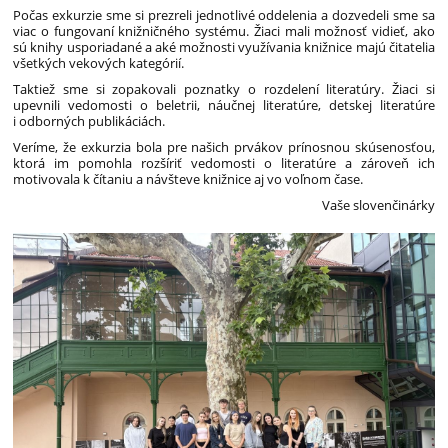
Počas exkurzie sme si prezreli jednotlivé oddelenia a dozvedeli sme sa
viac o fungovaní knižničného systému. Žiaci mali možnosť vidieť, ako
sú knihy usporiadané a aké možnosti využívania knižnice majú čitatelia
všetkých vekových kategórií.
Taktiež sme si zopakovali poznatky o rozdelení literatúry. Žiaci si
upevnili vedomosti o beletrii, náučnej literatúre, detskej literatúre
i odborných publikáciách.
Veríme, že exkurzia bola pre našich prvákov prínosnou skúsenosťou,
ktorá im pomohla rozšíriť vedomosti o literatúre a zároveň ich
motivovala k čítaniu a návšteve knižnice aj vo voľnom čase.
Vaše slovenčinárky