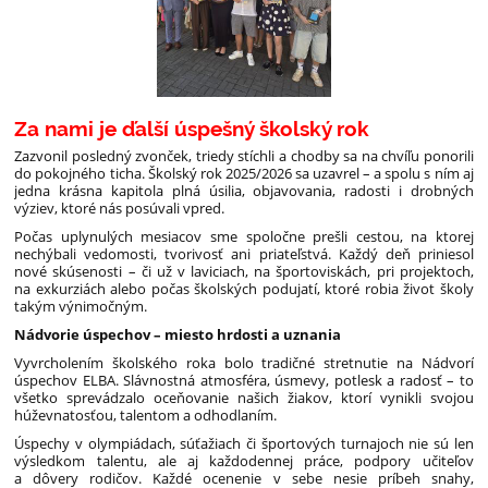
Za nami je ďalší úspešný školský rok
Zazvonil posledný zvonček, triedy stíchli a chodby sa na chvíľu ponorili
do pokojného ticha. Školský rok 2025/2026 sa uzavrel – a spolu s ním aj
jedna krásna kapitola plná úsilia, objavovania, radosti i drobných
výziev, ktoré nás posúvali vpred.
Počas uplynulých mesiacov sme spoločne prešli cestou, na ktorej
nechýbali vedomosti, tvorivosť ani priateľstvá. Každý deň priniesol
nové skúsenosti – či už v laviciach, na športoviskách, pri projektoch,
na exkurziách alebo počas školských podujatí, ktoré robia život školy
takým výnimočným.
Nádvorie úspechov – miesto hrdosti a uznania
Vyvrcholením školského roka bolo tradičné stretnutie na Nádvorí
úspechov ELBA. Slávnostná atmosféra, úsmevy, potlesk a radosť – to
všetko sprevádzalo oceňovanie našich žiakov, ktorí vynikli svojou
húževnatosťou, talentom a odhodlaním.
Úspechy v olympiádach, súťažiach či športových turnajoch nie sú len
výsledkom talentu, ale aj každodennej práce, podpory učiteľov
a dôvery rodičov. Každé ocenenie v sebe nesie príbeh snahy,