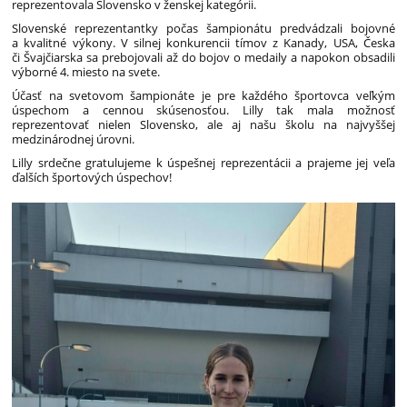
reprezentovala Slovensko v ženskej kategórii.
Slovenské reprezentantky počas šampionátu predvádzali bojovné
a kvalitné výkony. V silnej konkurencii tímov z Kanady, USA, Česka
či Švajčiarska sa prebojovali až do bojov o medaily a napokon obsadili
výborné 4. miesto na svete.
Účasť na svetovom šampionáte je pre každého športovca veľkým
úspechom a cennou skúsenosťou. Lilly tak mala možnosť
reprezentovať nielen Slovensko, ale aj našu školu na najvyššej
medzinárodnej úrovni.
Lilly srdečne gratulujeme k úspešnej reprezentácii a prajeme jej veľa
ďalších športových úspechov!