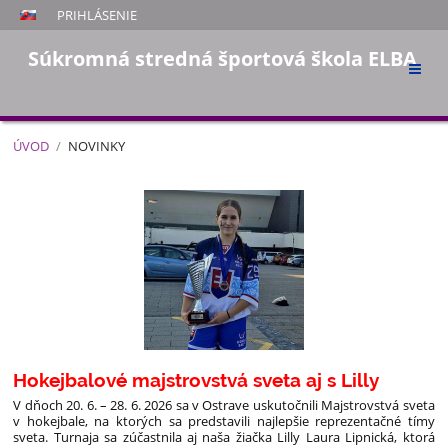
PRIHLÁSENIE
Súkromná stredná športová škola ELBA
ÚVOD
/
NOVINKY
Novinky
Hokejbalové majstrovstvá sveta aj s Lilly
V dňoch 20. 6. – 28. 6. 2026 sa v Ostrave uskutočnili Majstrovstvá sveta
v hokejbale, na ktorých sa predstavili najlepšie reprezentačné tímy
sveta. Turnaja sa zúčastnila aj naša žiačka Lilly Laura Lipnická, ktorá