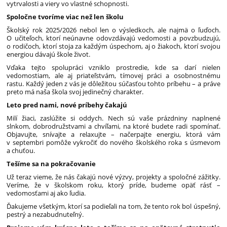
vytrvalosti a viery vo vlastné schopnosti.
Spoločne tvoríme viac než len školu
Školský rok 2025/2026 nebol len o výsledkoch, ale najmä o ľuďoch.
O učiteľoch, ktorí neúnavne odovzdávajú vedomosti a povzbudzujú,
o rodičoch, ktorí stoja za každým úspechom, aj o žiakoch, ktorí svojou
energiou dávajú škole život.
Vďaka tejto spolupráci vzniklo prostredie, kde sa darí nielen
vedomostiam, ale aj priateľstvám, tímovej práci a osobnostnému
rastu. Každý jeden z vás je dôležitou súčasťou tohto príbehu – a práve
preto má naša škola svoj jedinečný charakter.
Leto pred nami, nové príbehy čakajú
Milí žiaci, zaslúžite si oddych. Nech sú vaše prázdniny naplnené
slnkom, dobrodružstvami a chvíľami, na ktoré budete radi spomínať.
Objavujte, snívajte a relaxujte – načerpajte energiu, ktorá vám
v septembri pomôže vykročiť do nového školského roka s úsmevom
a chuťou.
Tešíme sa na pokračovanie
Už teraz vieme, že nás čakajú nové výzvy, projekty a spoločné zážitky.
Veríme, že v školskom roku, ktorý príde, budeme opäť rásť –
vedomosťami aj ako ľudia.
Ďakujeme všetkým, ktorí sa podieľali na tom, že tento rok bol úspešný,
pestrý a nezabudnuteľný.