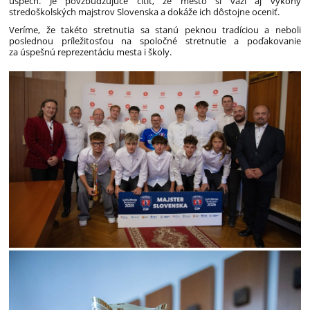
úspech. Je povzbudzujúce cítiť, že mesto si váži aj výkony
stredoškolských majstrov Slovenska a dokáže ich dôstojne oceniť.
Veríme, že takéto stretnutia sa stanú peknou tradíciou a neboli
poslednou príležitosťou na spoločné stretnutie a poďakovanie
za úspešnú reprezentáciu mesta i školy.