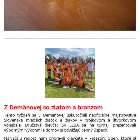
Z Demänovej so zlatom a bronzom
Tento týždeň sa v Demänovej uskutočnili neoficiálne majstrovstvá
Slovenska mladších žiačok a žiakov v trojkovom a štvorkovom
volejbale. Družstvá dievčat ŠK ELBA sa na turnaji prezentovali
výbornými výkonmi a domov si odvážajú cenný úspech.
Najväčšiu radosť nám pripravili dievčatá v kategórii Open, ktoré si