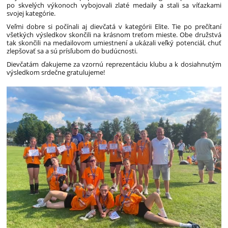
po skvelých výkonoch vybojovali zlaté medaily a stali sa víťazkami
svojej kategórie.
Veľmi dobre si počínali aj dievčatá v kategórii Elite. Tie po prečítaní
všetkých výsledkov skončili na krásnom treťom mieste. Obe družstvá
tak skončili na medailovom umiestnení a ukázali veľký potenciál, chuť
zlepšovať sa a sú prísľubom do budúcnosti.
Dievčatám ďakujeme za vzornú reprezentáciu klubu a k dosiahnutým
výsledkom srdečne gratulujeme!