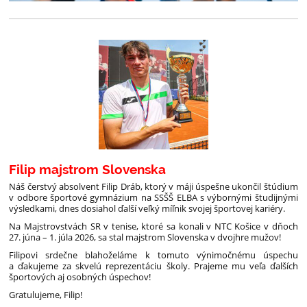
Filip majstrom Slovenska
Náš čerstvý absolvent Filip Dráb, ktorý v máji úspešne ukončil štúdium
v odbore športové gymnázium na SSŠŠ ELBA s výbornými študijnými
výsledkami, dnes dosiahol ďalší veľký míľnik svojej športovej kariéry.
Na Majstrovstvách SR v tenise, ktoré sa konali v NTC Košice v dňoch
27. júna – 1. júla 2026, sa stal majstrom Slovenska v dvojhre mužov!
Filipovi srdečne blahoželáme k tomuto výnimočnému úspechu
a ďakujeme za skvelú reprezentáciu školy. Prajeme mu veľa ďalších
športových aj osobných úspechov!
Gratulujeme, Filip!