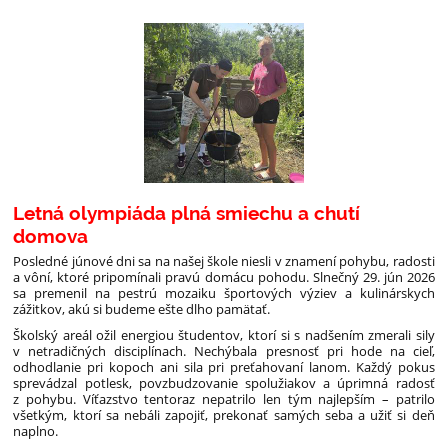
Letná olympiáda plná smiechu a chutí
domova
Posledné júnové dni sa na našej škole niesli v znamení pohybu, radosti
a vôní, ktoré pripomínali pravú domácu pohodu. Slnečný 29. jún 2026
sa premenil na pestrú mozaiku športových výziev a kulinárskych
zážitkov, akú si budeme ešte dlho pamätať.
Školský areál ožil energiou študentov, ktorí si s nadšením zmerali sily
v netradičných disciplínach. Nechýbala presnosť pri hode na cieľ,
odhodlanie pri kopoch ani sila pri preťahovaní lanom. Každý pokus
sprevádzal potlesk, povzbudzovanie spolužiakov a úprimná radosť
z pohybu. Víťazstvo tentoraz nepatrilo len tým najlepším – patrilo
všetkým, ktorí sa nebáli zapojiť, prekonať samých seba a užiť si deň
naplno.