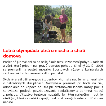
Letná olympiáda plná smiechu a chutí
domova
Posledné júnové dni sa na našej škole niesli v znamení pohybu, radosti
a vôní, ktoré pripomínali pravú domácu pohodu. Slnečný 29. jún 2026
sa premenil na pestrú mozaiku športových výziev a kulinárskych
zážitkov, akú si budeme ešte dlho pamätať.
Školský areál ožil energiou študentov, ktorí si s nadšením zmerali sily
v netradičných disciplínach. Nechýbala presnosť pri hode na cieľ,
odhodlanie pri kopoch ani sila pri preťahovaní lanom. Každý pokus
sprevádzal potlesk, povzbudzovanie spolužiakov a úprimná radosť
z pohybu. Víťazstvo tentoraz nepatrilo len tým najlepším – patrilo
všetkým, ktorí sa nebáli zapojiť, prekonať samých seba a užiť si deň
naplno.