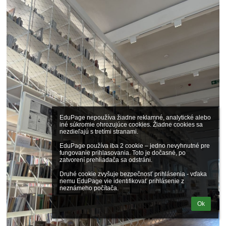
EduPage nepoužíva žiadne reklamné, analytické alebo 
iné súkromie ohrozujúce cookies. Žiadne cookies sa 
nezdieľajú s tretími stranami.

EduPage používa iba 2 cookie – jedno nevyhnutné pre 
fungovanie prihlasovania. Toto je dočasné, po 
zatvorení prehliadača sa odstráni.

Druhé cookie zvyšuje bezpečnosť prihlásenia - vďaka 
nemu EduPage vie identifikovať prihlásenie z 
neznámeho počítača.
Ok