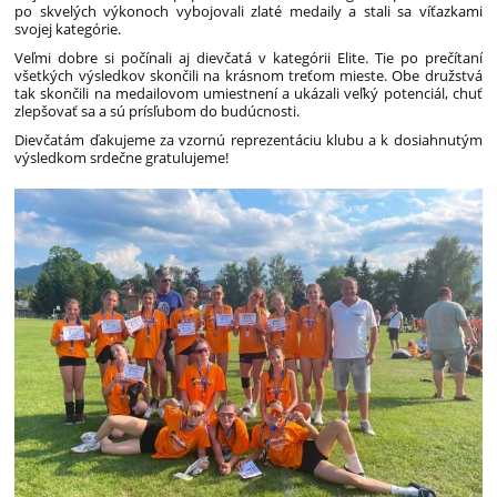
po skvelých výkonoch vybojovali zlaté medaily a stali sa víťazkami
svojej kategórie.
Veľmi dobre si počínali aj dievčatá v kategórii Elite. Tie po prečítaní
všetkých výsledkov skončili na krásnom treťom mieste. Obe družstvá
tak skončili na medailovom umiestnení a ukázali veľký potenciál, chuť
zlepšovať sa a sú prísľubom do budúcnosti.
Dievčatám ďakujeme za vzornú reprezentáciu klubu a k dosiahnutým
výsledkom srdečne gratulujeme!