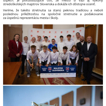
úspech. Je povzbudzujúce cítiť, že mesto si váži aj výkony
stredoškolských majstrov Slovenska a dokáže ich dôstojne oceniť.
Veríme, že takéto stretnutia sa stanú peknou tradíciou a neboli
poslednou príležitosťou na spoločné stretnutie a poďakovanie
za úspešnú reprezentáciu mesta i školy.