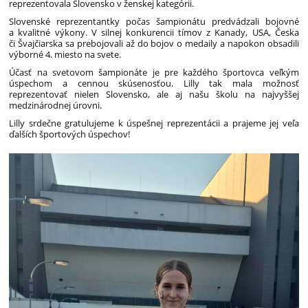
reprezentovala Slovensko v ženskej kategórii.
Slovenské reprezentantky počas šampionátu predvádzali bojovné
a kvalitné výkony. V silnej konkurencii tímov z Kanady, USA, Česka
či Švajčiarska sa prebojovali až do bojov o medaily a napokon obsadili
výborné 4. miesto na svete.
Účasť na svetovom šampionáte je pre každého športovca veľkým
úspechom a cennou skúsenosťou. Lilly tak mala možnosť
reprezentovať nielen Slovensko, ale aj našu školu na najvyššej
medzinárodnej úrovni.
Lilly srdečne gratulujeme k úspešnej reprezentácii a prajeme jej veľa
ďalších športových úspechov!