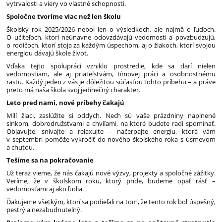
vytrvalosti a viery vo vlastné schopnosti.
Spoločne tvoríme viac než len školu
Školský rok 2025/2026 nebol len o výsledkoch, ale najmä o ľuďoch.
O učiteľoch, ktorí neúnavne odovzdávajú vedomosti a povzbudzujú,
o rodičoch, ktorí stoja za každým úspechom, aj o žiakoch, ktorí svojou
energiou dávajú škole život.
Vďaka tejto spolupráci vzniklo prostredie, kde sa darí nielen
vedomostiam, ale aj priateľstvám, tímovej práci a osobnostnému
rastu. Každý jeden z vás je dôležitou súčasťou tohto príbehu – a práve
preto má naša škola svoj jedinečný charakter.
Leto pred nami, nové príbehy čakajú
Milí žiaci, zaslúžite si oddych. Nech sú vaše prázdniny naplnené
slnkom, dobrodružstvami a chvíľami, na ktoré budete radi spomínať.
Objavujte, snívajte a relaxujte – načerpajte energiu, ktorá vám
v septembri pomôže vykročiť do nového školského roka s úsmevom
a chuťou.
Tešíme sa na pokračovanie
Už teraz vieme, že nás čakajú nové výzvy, projekty a spoločné zážitky.
Veríme, že v školskom roku, ktorý príde, budeme opäť rásť –
vedomosťami aj ako ľudia.
Ďakujeme všetkým, ktorí sa podieľali na tom, že tento rok bol úspešný,
pestrý a nezabudnuteľný.