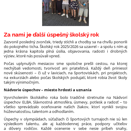
Za nami je ďalší úspešný školský rok
Zazvonil posledný zvonček, triedy stíchli a chodby sa na chvíľu ponorili
do pokojného ticha. Školský rok 2025/2026 sa uzavrel – a spolu s ním aj
jedna krásna kapitola plná úsilia, objavovania, radosti i drobných
výziev, ktoré nás posúvali vpred.
Počas uplynulých mesiacov sme spoločne prešli cestou, na ktorej
nechýbali vedomosti, tvorivosť ani priateľstvá. Každý deň priniesol
nové skúsenosti – či už v laviciach, na športoviskách, pri projektoch,
na exkurziách alebo počas školských podujatí, ktoré robia život školy
takým výnimočným.
Nádvorie úspechov – miesto hrdosti a uznania
Vyvrcholením školského roka bolo tradičné stretnutie na Nádvorí
úspechov ELBA. Slávnostná atmosféra, úsmevy, potlesk a radosť – to
všetko sprevádzalo oceňovanie našich žiakov, ktorí vynikli svojou
húževnatosťou, talentom a odhodlaním.
Úspechy v olympiádach, súťažiach či športových turnajoch nie sú len
výsledkom talentu, ale aj každodennej práce, podpory učiteľov
a dôvery rodičov. Každé ocenenie v sebe nesie príbeh snahy,