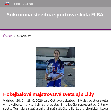
PRIHLÁSENIE
Súkromná stredná športová škola ELBA
ÚVOD
/
NOVINKY
Novinky
Hokejbalové majstrovstvá sveta aj s Lilly
V dňoch 20. 6. – 28. 6. 2026 sa v Ostrave uskutočnili Majstrovstvá sveta
v hokejbale, na ktorých sa predstavili najlepšie reprezentačné tímy
sveta. Turnaja sa zúčastnila aj naša žiačka Lilly Laura Lipnická, ktorá