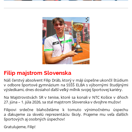
Filip majstrom Slovenska
Náš čerstvý absolvent Filip Dráb, ktorý v máji úspešne ukončil štúdium
v odbore športové gymnázium na SSŠŠ ELBA s výbornými študijnými
výsledkami, dnes dosiahol ďalší veľký míľnik svojej športovej kariéry.
Na Majstrovstvách SR v tenise, ktoré sa konali v NTC Košice v dňoch
27. júna – 1. júla 2026, sa stal majstrom Slovenska v dvojhre mužov!
Filipovi srdečne blahoželáme k tomuto výnimočnému úspechu
a ďakujeme za skvelú reprezentáciu školy. Prajeme mu veľa ďalších
športových aj osobných úspechov!
Gratulujeme, Filip!