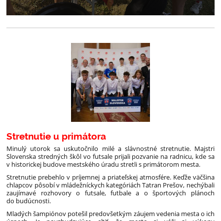
Stretnutie u primátora
Minulý utorok sa uskutočnilo milé a slávnostné stretnutie. Majstri
Slovenska stredných škôl vo futsale prijali pozvanie na radnicu, kde sa
v historickej budove mestského úradu stretli s primátorom mesta.
Stretnutie prebehlo v príjemnej a priateľskej atmosfére. Keďže väčšina
chlapcov pôsobí v mládežníckych kategóriách Tatran Prešov, nechýbali
zaujímavé rozhovory o futsale, futbale a o športových plánoch
do budúcnosti.
Mladých šampiónov potešil predovšetkým záujem vedenia mesta o ich