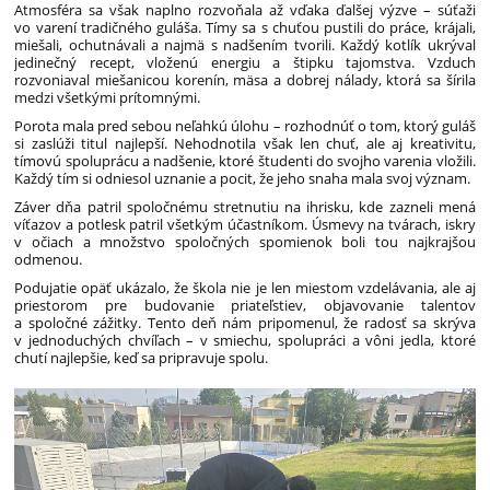
Atmosféra sa však naplno rozvoňala až vďaka ďalšej výzve – súťaži
vo varení tradičného guláša. Tímy sa s chuťou pustili do práce, krájali,
miešali, ochutnávali a najmä s nadšením tvorili. Každý kotlík ukrýval
jedinečný recept, vloženú energiu a štipku tajomstva. Vzduch
rozvoniaval miešanicou korenín, mäsa a dobrej nálady, ktorá sa šírila
medzi všetkými prítomnými.
Porota mala pred sebou neľahkú úlohu – rozhodnúť o tom, ktorý guláš
si zaslúži titul najlepší. Nehodnotila však len chuť, ale aj kreativitu,
tímovú spoluprácu a nadšenie, ktoré študenti do svojho varenia vložili.
Každý tím si odniesol uznanie a pocit, že jeho snaha mala svoj význam.
Záver dňa patril spoločnému stretnutiu na ihrisku, kde zazneli mená
víťazov a potlesk patril všetkým účastníkom. Úsmevy na tvárach, iskry
v očiach a množstvo spoločných spomienok boli tou najkrajšou
odmenou.
Podujatie opäť ukázalo, že škola nie je len miestom vzdelávania, ale aj
priestorom pre budovanie priateľstiev, objavovanie talentov
a spoločné zážitky. Tento deň nám pripomenul, že radosť sa skrýva
v jednoduchých chvíľach – v smiechu, spolupráci a vôni jedla, ktoré
chutí najlepšie, keď sa pripravuje spolu.