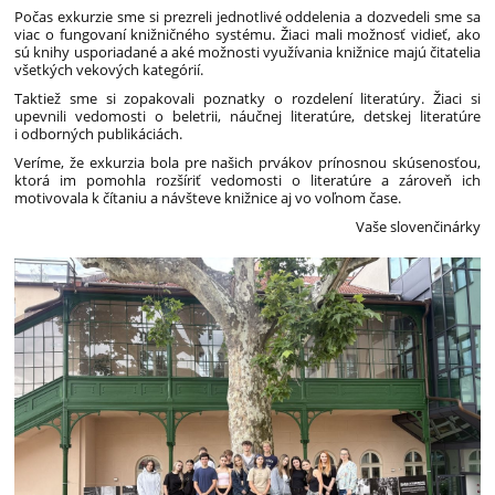
Počas exkurzie sme si prezreli jednotlivé oddelenia a dozvedeli sme sa
viac o fungovaní knižničného systému. Žiaci mali možnosť vidieť, ako
sú knihy usporiadané a aké možnosti využívania knižnice majú čitatelia
všetkých vekových kategórií.
Taktiež sme si zopakovali poznatky o rozdelení literatúry. Žiaci si
upevnili vedomosti o beletrii, náučnej literatúre, detskej literatúre
i odborných publikáciách.
Veríme, že exkurzia bola pre našich prvákov prínosnou skúsenosťou,
ktorá im pomohla rozšíriť vedomosti o literatúre a zároveň ich
motivovala k čítaniu a návšteve knižnice aj vo voľnom čase.
Vaše slovenčinárky