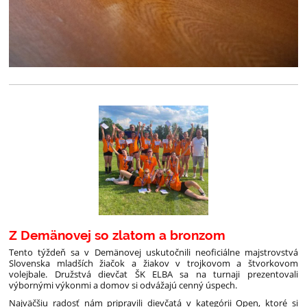
Z Demänovej so zlatom a bronzom
Tento týždeň sa v Demänovej uskutočnili neoficiálne majstrovstvá
Slovenska mladších žiačok a žiakov v trojkovom a štvorkovom
volejbale. Družstvá dievčat ŠK ELBA sa na turnaji prezentovali
výbornými výkonmi a domov si odvážajú cenný úspech.
Najväčšiu radosť nám pripravili dievčatá v kategórii Open, ktoré si